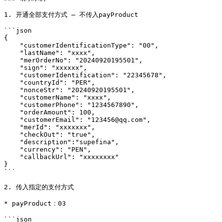
1. 开通全部支付方式 — 不传入payProduct

```json

{

    "customerIdentificationType": "00",

    "lastName": "xxxx",

    "merOrderNo": "20240920195501",

    "sign": "xxxxxx",

    "customerIdentification": "22345678",

    "countryId": "PER",

    "nonceStr": "20240920195501",

    "customerName": "xxxx",

    "customerPhone": "1234567890",

    "orderAmount": 100,

    "customerEmail": "123456@qq.com",

    "merId": "xxxxxxx",

    "checkOut": "true",

    "description":"supefina",

    "currency": "PEN",

    "callbackUrl": "xxxxxxxx"

}

```

2. 传入指定的支付方式

* payProduct：03

```json
