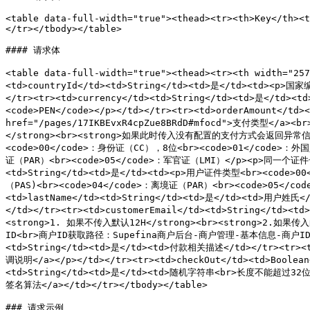
<table data-full-width="true"><thead><tr><th>Key</th><t
</tr></tbody></table>

#### 请求体

<table data-full-width="true"><thead><tr><th width="2
<td>countryId</td><td>String</td><td>是</td><td><p>国
</tr><tr><td>currency</td><td>String</td><td>是</td>
<code>PEN</code></p></td></tr><tr><td>orderAmount</td>
href="/pages/17IKBEvxR4cpZue8BRdD#mfocd">支
</strong><br><strong>如果此时传入没有配置的支付方式会返回异常信息。</st
<code>00</code>：身份证（CC），8位<br><code>01</code>：外
证（PAR）<br><code>05</code>：军官证（LMI）</p><p>同一个证件号<c
<td>String</td><td>是</td><td><p>用户证件类型<br><code>0
（PAS)<br><code>04</code>：离境证（PAR）<br><code>05</code
<td>lastName</td><td>String</td><td>是</td><td>用户姓氏<
</td></tr><tr><td>customerEmail</td><td>String</td>
<strong>1. 如果不传入默认12H</strong><br><strong>2.如果传
ID<br>商户ID获取路径：Supefina商户后台-商户管理-基本信息-商户ID</td></
<td>String</td><td>是</td><td>付款相关描述</td></tr><tr><t
调说明</a></p></td></tr><tr><td>checkOut</td><td>Bool
<td>String</td><td>是</td><td>随机字符串<br>长度不能超过32位</t
签名算法</a></td></tr></tbody></table>

### 请求示例
