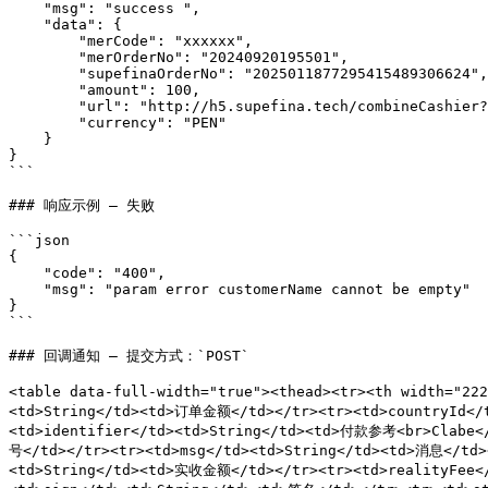
    "msg": "success ",

    "data": {

        "merCode": "xxxxxx",

        "merOrderNo": "20240920195501",

        "supefinaOrderNo": "2025011877295415489306624",

        "amount": 100,

        "url": "http://h5.supefina.tech/combineCashier?token=349472b99a184e0f9da91a3b290d4ad7",

        "currency": "PEN"

    }

}

```

### 响应示例 — 失败

```json

{

    "code": "400",

    "msg": "param error customerName cannot be empty"

}

```

### 回调通知 — 提交方式：`POST`

<table data-full-width="true"><thead><tr><th width="2
<td>String</td><td>订单金额</td></tr><tr><td>countryId</
<td>identifier</td><td>String</td><td>付款参考<br>Clabe<
号</td></tr><tr><td>msg</td><td>String</td><td>消息</t
<td>String</td><td>实收金额</td></tr><tr><td>realityFee<