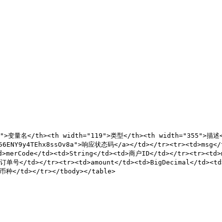
15">变量名</th><th width="119">类型</th><th width="355">描述<
6ENY9y4TEhx8ssOv8a">响应状态码</a></td></tr><tr><td>msg</
d>merCode</td><td>String</td><td>商户ID</td></tr><tr><td
na订单号</td></tr><tr><td>amount</td><td>BigDecimal</td><
币种</td></tr></tbody></table>
