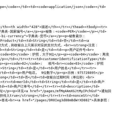
ype</code></td><td><code>application/json</code></td>
/th><th width="428">描述</th></tr></thead><tbody><tr>
">字典表-国家编号</a></p><p>秘鲁：<code>PER</code></p></td>
#huo-bi-currency">字典表-货币</a></p><p>秘鲁索尔：
roduct</td><td>String</td><td>否</td><td><a 
相关支付方式，则收银台上只展示对应的支付方式。<br><strong>注意：
<td>String</td><td>是</td><td><p>用户证件号<br>
code>03</code>：护照，大于9位</p><p><code>04</code>：离境
/td></tr><tr><td>customerIdentificationType</td>
<p><code>02</code>:   税号<br><code>03</code>：护照
>String</td><td>是</td><td>用户姓名</td></tr><tr>
>是</td><td><p>用户电话,  9位数字</p><p>示例：975728895</p>
<td>Long</td><td>否</td><td>收银台过期时间（单位秒）<br>
<td>merId</td><td>String</td><td>是</td><td>商户
><td>商户订单号</td></tr><tr><td>description</td>
地址</p><p>详见<a href="/pages/mfMq4AmXGJtMyIPchGsF">通知回
入true</strong></td></tr><tr><td>nonceStr</td>
>签名<br><a href="/pages/DR0Ieg3d88mBdWrXD882">具体参照：