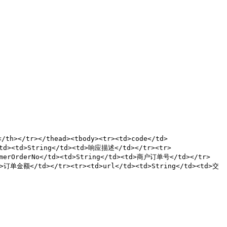
/th></tr></thead><tbody><tr><td>code</td>
td><td>String</td><td>响应描述</td></tr><tr>
>merOrderNo</td><td>String</td><td>商户订单号</td></tr>
td>订单金额</td></tr><tr><td>url</td><td>String</td><td>交