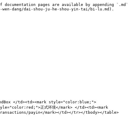
f documentation pages are available by appending `.md` 
-wen-dang/dai-shou-ju-he-shou-yin-tai/bi-lu.md).

dBox </td><td><mark style="color:blue;">
style="color:red;">正式环境</mark> </td><td><mark 
ransactions/payin</mark></td></tr></tbody></table>
