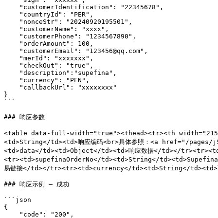
    "customerIdentification": "22345678",

    "countryId": "PER",

    "nonceStr": "20240920195501",

    "customerName": "xxxx",

    "customerPhone": "1234567890",

    "orderAmount": 100,

    "customerEmail": "123456@qq.com",

    "merId": "xxxxxxx",

    "checkOut": "true",

    "description":"supefina",

    "currency": "PEN",

    "callbackUrl": "xxxxxxxx"

}

```

### 响应参数

<table data-full-width="true"><thead><tr><th width="2
<td>String</td><td>响应编码<br>具体参照：<a href="/pages/j5
<td>data</td><td>Object</td><td>响应数据</td></tr><tr><t
<tr><td>supefinaOrderNo</td><td>String</td><td>Supefi
易链接</td></tr><tr><td>currency</td><td>String</td><td>
### 响应示例 — 成功

```json

{

    "code": "200",
