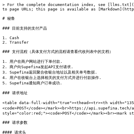
> For the complete documentation index, see [llms.txt](
to page URLs; this page is available as [Markdown](http
# 秘鲁

### 目前支持的支付产品

1. Cash

2. Transfer

### 支付流程（具体支付方式的流程请查看代收列表中的文档）

1. 用户在商户网站进行下单付款.

2. 商户向Supefina发起API支付请求.

3. Supefina返回聚合收银台地址以及相关单号数据.

4. 用户在收银台上选择相关的支付方式并进行付款操作.

5. Supefina通知商户订单成功.

### 请求地址

<table data-full-width="true"><thead><tr><th width="13
<code>POST</code></mark><br>https://api.supefina.tech/
style="color:red;"><code>POST</code></mark><br><mark st
### 请求参数

#### 请求头
