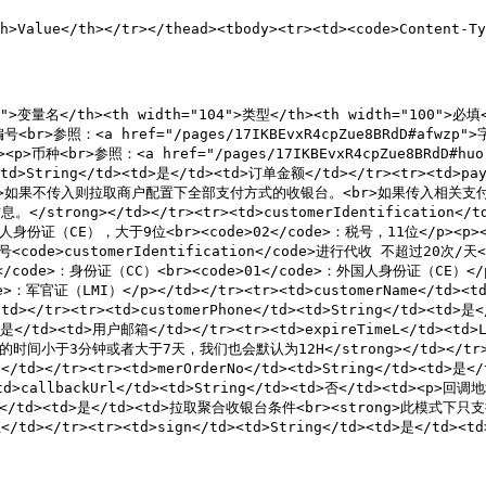
h>Value</th></tr></thead><tbody><tr><td><code>Content-T
57">变量名</th><th width="104">类型</th><th width="100">必填<
家编号<br>参照：<a href="/pages/17IKBEvxR4cpZue8BRdD#afwzp
<td><p>币种<br>参照：<a href="/pages/17IKBEvxR4cpZue8BRdD
<td>String</td><td>是</td><td>订单金额</td></tr><tr><td>payP
付类型</a><br>如果不传入则拉取商户配置下全部支付方式的收银台。<br>如果传入
rong></td></tr><tr><td>customerIdentification</td>
国人身份证（CE），大于9位<br><code>02</code>：税号，11位</p><p><
ode>customerIdentification</code>进行代收 不超过20次/天</p><
0</code>：身份证（CC）<br><code>01</code>：外国人身份证（CE）</p>
>：军官证（LMI）</p></td></tr><tr><td>customerName</td><td
/td></tr><tr><td>customerPhone</td><td>String</td><td
<td>是</td><td>用户邮箱</td></tr><tr><td>expireTimeL</td>
入的时间小于3分钟或者大于7天，我们也会默认为12H</strong></td></tr><tr>
tr><tr><td>merOrderNo</td><td>String</td><td>是</td
d>callbackUrl</td><td>String</td><td>否</td><td><p>回调
ean</td><td>是</td><td>拉取聚合收银台条件<br><strong>此模式下只支持传
d></tr><tr><td>sign</td><td>String</td><td>是</td><td