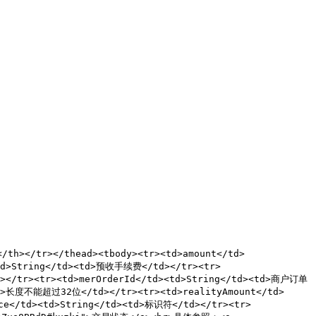
/th></tr></thead><tbody><tr><td>amount</td>
<td>String</td><td>预收手续费</td></tr><tr>
d></tr><tr><td>merOrderId</td><td>String</td><td>商户订单
br>长度不能超过32位</td></tr><tr><td>realityAmount</td>
ce</td><td>String</td><td>标识符</td></tr><tr>