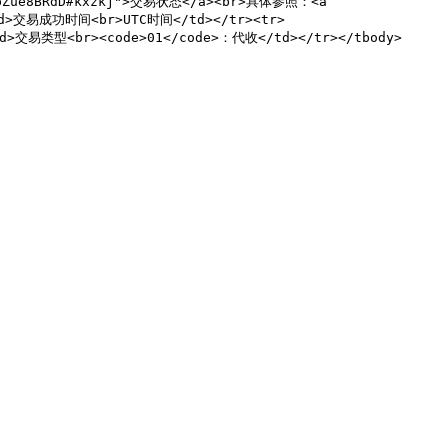
R4cpZue8BRdD#kxzkj">交易状态</a><br>具体参照：<a 
><td>交易成功时间<br>UTC时间</td></tr><tr>
><td>交易类型<br><code>01</code>：代收</td></tr></tbody>