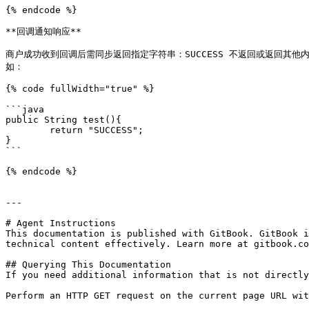
{% endcode %}

**回调通知响应**

商户成功收到回调后需同步返回指定字符串：SUCCESS 不返回或返回其他内
如：

{% code fullWidth="true" %}

```java

public String test(){

	return "SUCCESS";

}

```

{% endcode %}

---

# Agent Instructions

This documentation is published with GitBook. GitBook i
technical content effectively. Learn more at gitbook.co
## Querying This Documentation

If you need additional information that is not directly
Perform an HTTP GET request on the current page URL wit