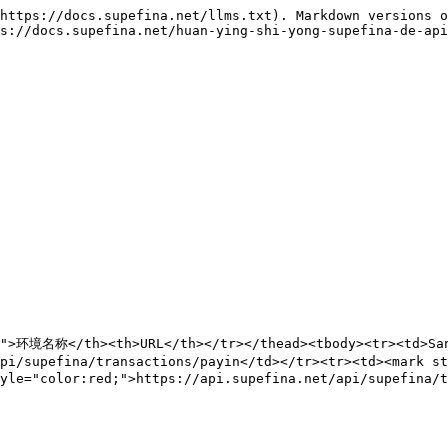
https://docs.supefina.net/llms.txt). Markdown versions o
s://docs.supefina.net/huan-ying-shi-yong-supefina-de-api
5">环境名称</th><th>URL</th></tr></thead><tbody><tr><td>San
api/supefina/transactions/payin</td></tr><tr><td><mark 
yle="color:red;">https://api.supefina.net/api/supefina/t