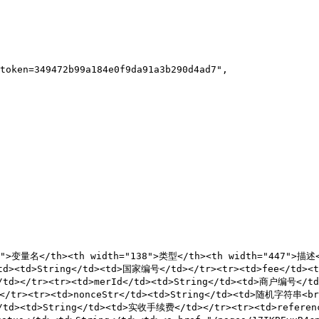
22">变量名</th><th width="138">类型</th><th width="447">描述<
td><td>String</td><td>国家编号</td></tr><tr><td>fee</td>
/td></tr><tr><td>merId</td><td>String</td><td>商户编号</t
d></tr><tr><td>nonceStr</td><td>String</td><td>随机字符串<
/td><td>String</td><td>实收手续费</td></tr><tr><td>referen