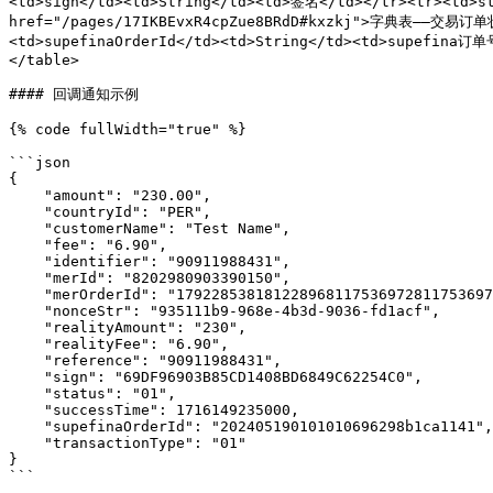
<td>sign</td><td>String</td><td>签名</td></tr><tr><td>
href="/pages/17IKBEvxR4cpZue8BRdD#kxzkj">字典表——交易订单状
<td>supefinaOrderId</td><td>String</td><td>supefina订
</table>

#### 回调通知示例

{% code fullWidth="true" %}

```json

{

    "amount": "230.00",

    "countryId": "PER",

    "customerName": "Test Name",

    "fee": "6.90",

    "identifier": "90911988431",

    "merId": "8202980903390150",

    "merOrderId": "17922853818122896811753697281175369728",

    "nonceStr": "935111b9-968e-4b3d-9036-fd1acf",

    "realityAmount": "230",

    "realityFee": "6.90",

    "reference": "90911988431",

    "sign": "69DF96903B85CD1408BD6849C62254C0",

    "status": "01",

    "successTime": 1716149235000,

    "supefinaOrderId": "202405190101010696298b1ca1141",

    "transactionType": "01"

}

```
