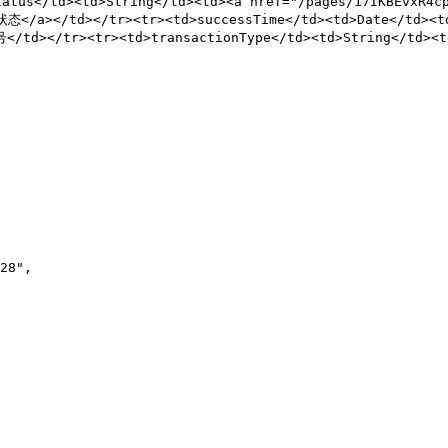
status</td><td>String</td><td><a href="/pages/17IKBEvx
态</a></td></tr><tr><td>successTime</td><td>Date</td
单号</td></tr><tr><td>transactionType</td><td>String</td