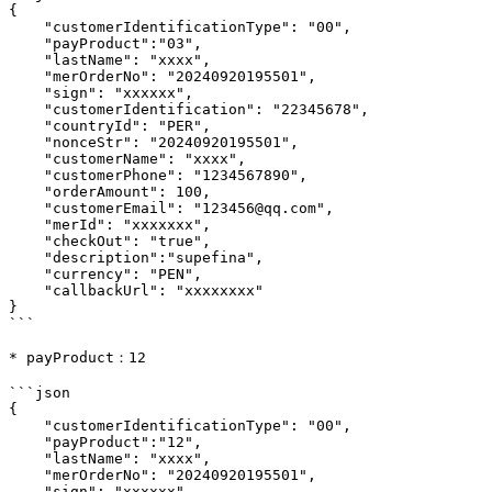
{

    "customerIdentificationType": "00",

    "payProduct":"03",

    "lastName": "xxxx",

    "merOrderNo": "20240920195501",

    "sign": "xxxxxx",

    "customerIdentification": "22345678",

    "countryId": "PER",

    "nonceStr": "20240920195501",

    "customerName": "xxxx",

    "customerPhone": "1234567890",

    "orderAmount": 100,

    "customerEmail": "123456@qq.com",

    "merId": "xxxxxxx",

    "checkOut": "true",

    "description":"supefina",

    "currency": "PEN",

    "callbackUrl": "xxxxxxxx"

}

```

* payProduct：12

```json

{

    "customerIdentificationType": "00",

    "payProduct":"12",

    "lastName": "xxxx",

    "merOrderNo": "20240920195501",

    "sign": "xxxxxx",
