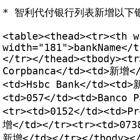
* 智利代付银行列表新增以下银
<table><thead><tr><th w
width="181">bankName</t
</tr></thead><tbody><tr
Corpbanca</td><td>新增</
<td>Hsbc Bank</td><td>
<td>057</td><td>Banco 
<tr><td>0152</td><td>P
增</td></tr><tr><td>073
新增</td></tr></tbody></