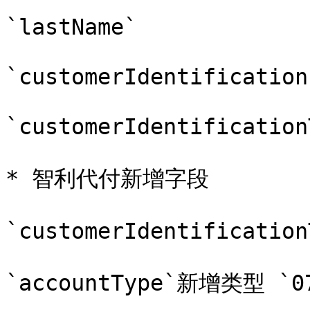
`lastName`

`customerIdentification`
`customerIdentification
* 智利代付新增字段

`customerIdentification
`accountType`新增类型 `07`