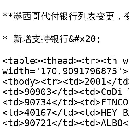
**墨西哥代付银行列表变更，变
* 新增支持银行&#x20;

<table><thead><tr><th w
width="170.9091796875">
<tbody><tr><td>2001</td
<td>90903</td><td>CoDi 
<td>90734</td><td>FINCO
<td>40167</td><td>HEY B
<td>90721</td><td>ALBO<