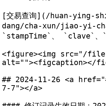
[交易查询](/huan-ying-shi
dang/cha-xun/jiao-yi
`stampTime`、 `clave`、`
<figure><img src="/file
alt=""><figcaption></fi
## 2024-11-26 <a href="
7-7"></a>

#### 修订记录生效日期：2024-