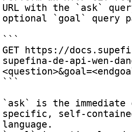
URL with the `ask` quer
optional `goal` query p
```

GET https://docs.supefi
supefina-de-api-wen-dan
<question>&goal=<endgoal
```

`ask` is the immediate 
specific, self-containe
language.
